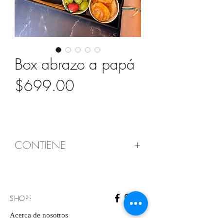
Box abrazo a papá
Precio
$699.00
CONTIENE
1 caja madera decorada para
papá
1 libro con dedicatoria para
SHOP:
papá
Acerca de nosotros