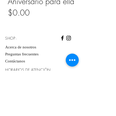
Aniversario para ella
Precio
$0.00
SHOP:
Acerca de nosotros
Preguntas frecuentes
Contáctanos
HORARIOS DE ATENCIÓN
Lunes a Viernes: 9am - 7pm ​​
Sábado: 9am - 2pm
DIRECCIÓN
Morelia, Michoacán.
​México
© 2020 creado por Pink Rocket