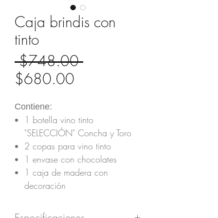
Caja brindis con
tinto
Precio
 $748.00 
Precio
$680.00
de
Contiene:
oferta
1 botella vino tinto
"SELECCIÓN" Concha y Toro
2 copas para vino tinto
1 envase con chocolates
1 caja de madera con
decoración
Especificaciones