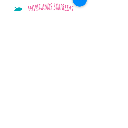
SHOP:
Acerca de nosotros
Preguntas frecuentes
Contáctanos
HORARIOS DE ATENCIÓN
Lunes a Viernes: 9am - 7pm ​​
Sábado: 9am - 2pm
DIRECCIÓN
Morelia, Michoacán.
​México