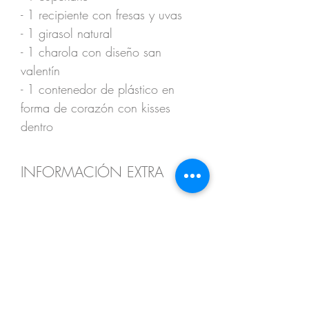
- 1 recipiente con fresas y uvas
- 1 girasol natural
- 1 charola con diseño san
valentín
- 1 contenedor de plástico en
forma de corazón con kisses
dentro
INFORMACIÓN EXTRA
Envío Incluído en ciertas
zonas, favor de corroborar vía
WhatsApp
SHOP:
Agenda con 24 horas de
Acerca de nosotros
anticipación
Preguntas frecuentes
Contáctanos