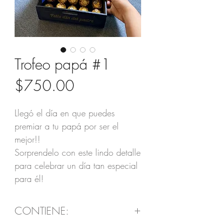
Trofeo papá #1
Precio
$750.00
Llegó el día en que puedes
premiar a tu papá por ser el
mejor!!
Sorprendelo con este lindo detalle
para celebrar un día tan especial
para él!
CONTIENE: