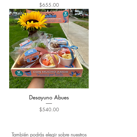
Precio
$655.00
Desayuno Abues
Precio
$540.00
También podrás elegir sobre nuestros