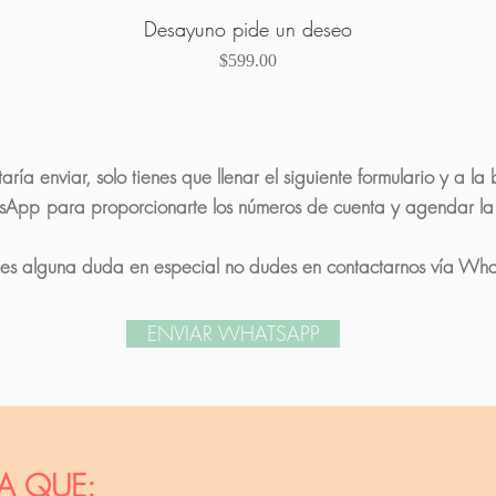
Desayuno pide un deseo
Vista rápida
Precio
$599.00
taría enviar, solo tienes que llenar el siguiente formulario y a 
sApp
para proporcionarte los números de cuenta y agendar la
enes alguna duda en especial no dudes en contactarnos vía Wh
ENVIAR WHATSAPP
A QUE: